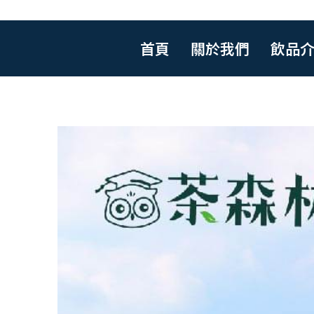
跳
首頁
關於我們
飲品
至
主
要
茶葉、茶包產品
內
容