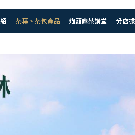
介紹
茶葉、茶包產品
貓頭鷹茶講堂
分店據