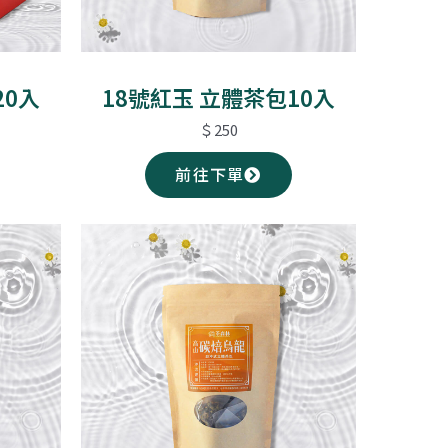
20入
18號紅玉 立體茶包10入
＄250
前往下單