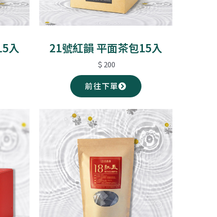
15入
21號紅韻 平面茶包15入
＄200
前往下單